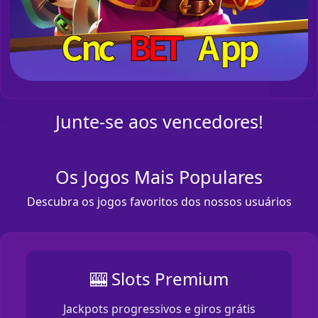
Junte-se aos vencedores!
Os Jogos Mais Populares
Descubra os jogos favoritos dos nossos usuários
🎰 Slots Premium
Jackpots progressivos e giros grátis