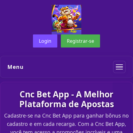
Login
Registrar-se
Menu
Cnc Bet App - A Melhor
Plataforma de Apostas
Cadastre-se na Cnc Bet App para ganhar bônus no
cadastro e em cada recarga. Com a Cnc Bet App,
você tem acesso a promoções incríveis e uma