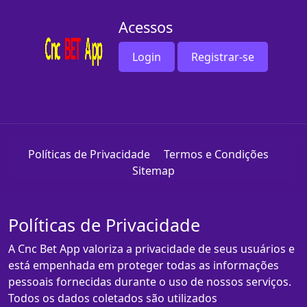
Acessos
Login
Registrar-se
Políticas de Privacidade
Termos e Condições
Sitemap
Políticas de Privacidade
A Cnc Bet App valoriza a privacidade de seus usuários e
está empenhada em proteger todas as informações
pessoais fornecidas durante o uso de nossos serviços.
Todos os dados coletados são utilizados