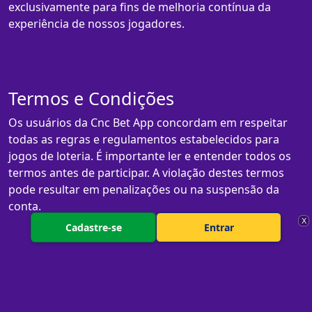
exclusivamente para fins de melhoria contínua da
experiência de nossos jogadores.
Termos e Condições
Os usuários da Cnc Bet App concordam em respeitar
todas as regras e regulamentos estabelecidos para
jogos de loteria. É importante ler e entender todos os
termos antes de participar. A violação destes termos
pode resultar em penalizações ou na suspensão da
conta.
X
Cadastre-se
Entrar