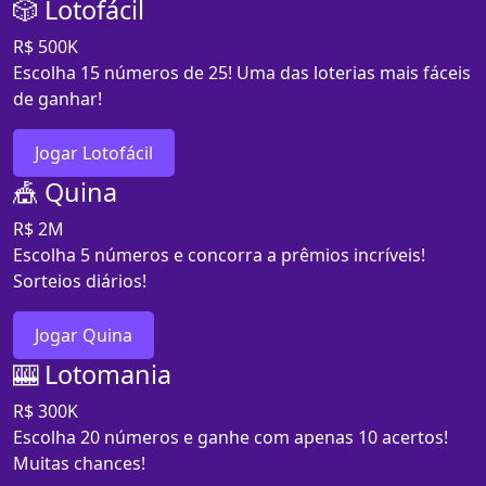
🎲 Lotofácil
R$ 500K
Escolha 15 números de 25! Uma das loterias mais fáceis
de ganhar!
Jogar Lotofácil
🎪 Quina
R$ 2M
Escolha 5 números e concorra a prêmios incríveis!
Sorteios diários!
Jogar Quina
🎰 Lotomania
R$ 300K
Escolha 20 números e ganhe com apenas 10 acertos!
Muitas chances!