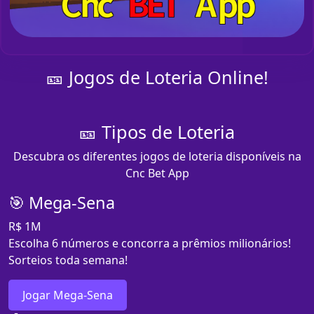
🎫 Jogos de Loteria Online!
🎫 Tipos de Loteria
Descubra os diferentes jogos de loteria disponíveis na
Cnc Bet App
🎯 Mega-Sena
R$ 1M
Escolha 6 números e concorra a prêmios milionários!
Sorteios toda semana!
Jogar Mega-Sena