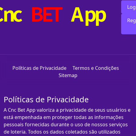
Log
Reg
Políticas de Privacidade
Termos e Condições
Sitemap
Políticas de Privacidade
A Cnc Bet App valoriza a privacidade de seus usuários e
está empenhada em proteger todas as informações
pessoais fornecidas durante o uso de nossos serviços
de loteria. Todos os dados coletados são utilizados