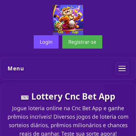
Login
Registrar-se
Menu
🎫 Lottery Cnc Bet App
Jogue loteria online na Cnc Bet App e ganhe
prêmios incríveis! Diversos jogos de loteria com
sorteios diários, prêmios milionários e chances
reais de ganhar. Teste sua sorte agora!