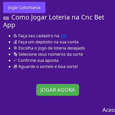
Jogar Lotomania
🎫 Como Jogar Loteria na Cnc Bet
App
📝 Faça seu cadastro na
36t
💰 Faça um depósito na sua conta
🎯 Escolha o jogo de loteria desejado
🔢 Selecione seus números da sorte
✅ Confirme sua aposta
🎁 Aguarde o sorteio e boa sorte!
JOGAR AGORA
Aces